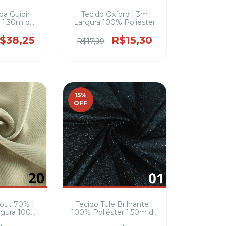
da Guipir
Tecido Oxford | 3m
| 1,30m de
Largura 100% Poliéster
% Poliéster
$38,25
R$15,30
R$17,99
15
%
OFF
kout 70% |
Tecido Tule Brilhante |
rgura 100%
100% Poliéster 1,50m de
a Cortinas
Largura – Leve e