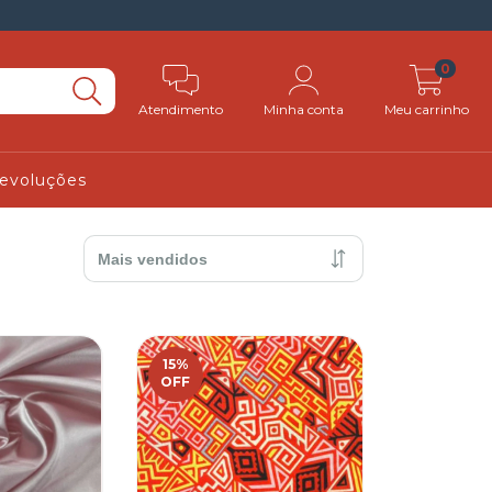
0
Atendimento
Minha conta
Meu carrinho
Devoluções
15
%
OFF