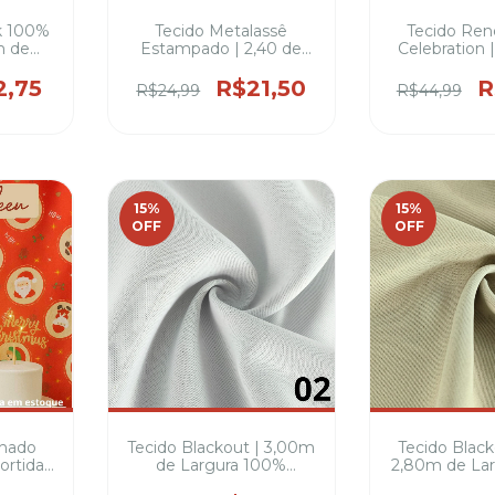
lk 100%
Tecido Metalassê
Tecido Ren
m de
Estampado | 2,40 de
Celebration 
os de
largura, 100% poliéster -
Largura – 100
camisas
toque acolchoado,
2,75
R$21,50
R
R$24,99
R$44,99
leves,
colchas, edredons,
pes
bolsas, jaquetas, sapatos
entre outros
15
%
15
%
OFF
OFF
lhado
Tecido Blackout | 3,00m
Tecido Blac
ortida
de Largura 100%
2,80m de La
argura
Poliéster – Para Cortinas
Poliéster par