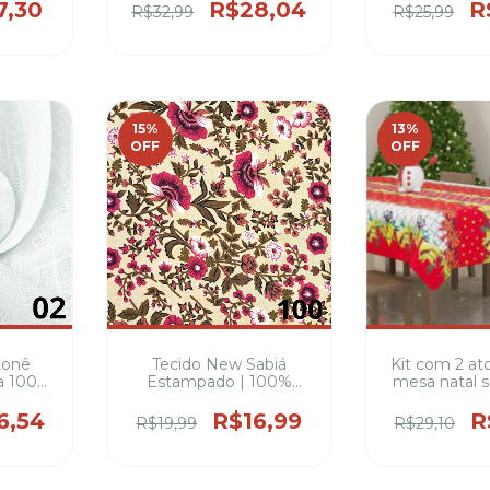
,6 e 8
7,30
R$28,04
R
R$32,99
R$25,99
ias
)
15
%
13
%
OFF
OFF
tonê
Tecido New Sabiá
Kit com 2 at
a 100%
Estampado | 100%
mesa natal s
tinas e
Poliéster 1,50m de
metros de la
o
Largura
poliéster 4,6 
6,54
R$16,99
R
R$19,99
R$29,10
( varias es