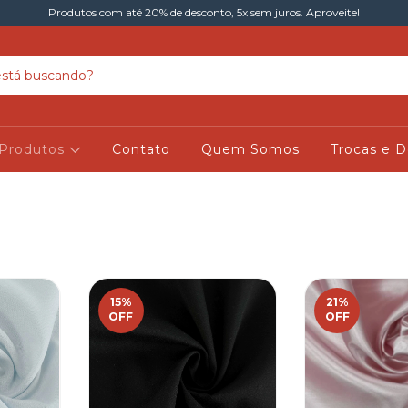
Produtos com até 20% de desconto, 5x sem juros. Aproveite!
Produtos
Contato
Quem Somos
Trocas e 
15
%
21
%
OFF
OFF