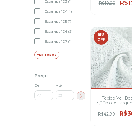
100% poliéster 4
R$1
Estampa 103 (1)
R$19,90
cadeiras ( var
estampas 
Estampa 104 (1)
Estampa 105 (1)
Estampa 106 (2)
15
%
OFF
Estampa 107 (1)
VER TODOS
Preço
De
Até
Tecido Voil Bo
3,00m de Largur
Poliéster para Cor
Decoraçã
R$3
R$42,99