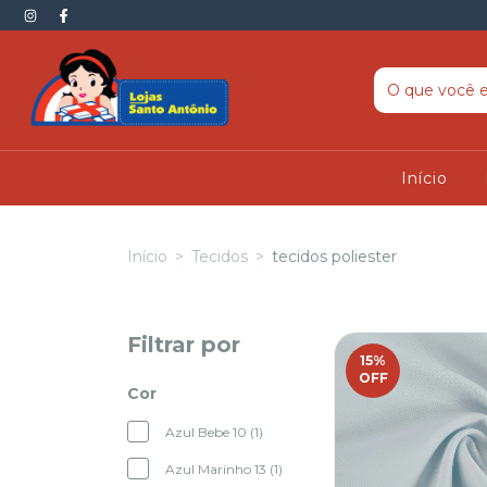
Início
Início
>
Tecidos
>
tecidos poliester
Filtrar por
15
%
OFF
Cor
Azul Bebe 10 (1)
Azul Marinho 13 (1)