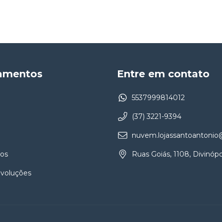
amentos
Entre em contato
5537999814012
(37) 3221-9394
nuvem.lojassantoantoni
os
Ruas Goiás, 1108, Divinópo
evoluções