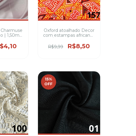
m Charmuse
Oxford atoalhado Decor
o | 1,50m
com estampas africanas
 Poliéster
/ África 1,47 Largura
100% Poliéster
$4,10
R$8,50
R$9,99
15
%
OFF