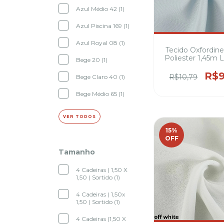
Azul Médio 42 (1)
Azul Piscina 169 (1)
Azul Royal 08 (1)
Tecido Oxfordin
Poliester 1,45m 
Bege 20 (1)
ideal para unif
R$9
R$10,79
Bege Claro 40 (1)
Bege Médio 65 (1)
VER TODOS
15
%
OFF
Tamanho
4 Cadeiras ( 1,50 X
1,50 ) Sortido (1)
4 Cadeiras ( 1,50x
1,50 ) Sortido (1)
4 Cadeiras (1,50 X