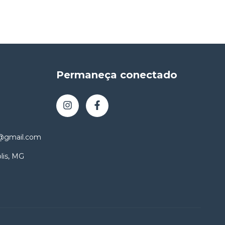
Permaneça conectado
o@gmail.com
lis, MG