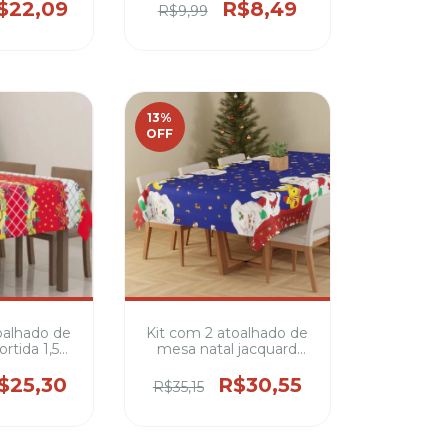
Transparente
$22,09
R$8,49
R$9,99
13
%
OFF
oalhado de
Kit com 2 atoalhado de
ortida 1,50
mesa natal jacquard
rgura 100%
sortida 1,50 metros de
e 8 cadeiras
largura 100% poliéster
$25,30
R$30,55
R$35,15
tampas )
4,6 e 8 cadeiras (varias
estampas)