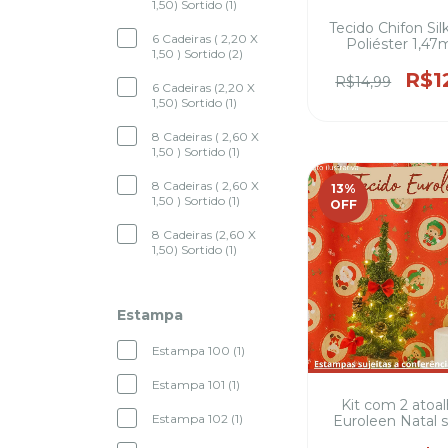
1,50) Sortido (1)
Tecido Chifon Si
6 Cadeiras ( 2,20 X
Poliéster 1,47
1,50 ) Sortido (2)
largura Vestid
festa, Blusas e 
R$1
R$14,99
6 Cadeiras (2,20 X
elegantes, Saias 
1,50) Sortido (1)
Xales e echar
8 Cadeiras ( 2,60 X
1,50 ) Sortido (1)
8 Cadeiras ( 2,60 X
13
%
1,50 ) Sortido (1)
OFF
8 Cadeiras (2,60 X
1,50) Sortido (1)
Estampa
Estampa 100 (1)
Estampa 101 (1)
Kit com 2 atoa
Estampa 102 (1)
Euroleen Natal s
1,50 metros de l