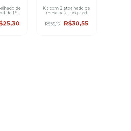
oalhado de
Kit com 2 atoalhado de
ortida 1,50
mesa natal jacquard
rgura 100%
sortida 1,50 metros de
e 8 cadeiras
largura 100% poliéster
$25,30
R$30,55
R$35,15
tampas )
4,6 e 8 cadeiras (varias
estampas)