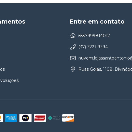
amentos
Entre em contato
5537999814012
(37) 3221-9394
nuvem.lojassantoantoni
os
Ruas Goiás, 1108, Divinópo
evoluções