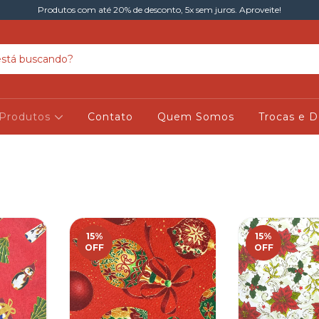
Produtos com até 20% de desconto, 5x sem juros. Aproveite!
Produtos
Contato
Quem Somos
Trocas e 
15
%
15
%
OFF
OFF