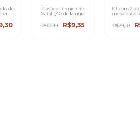
ado de
Plástico Térmico de
Kit com 2 at
tter
Natal 1,40 de largura
mesa natal s
ros de
100% PVC
metros de la
iéster
poliéster 4,6 
9,30
R$9,35
R
R$10,99
R$29,10
 varias
( varias es
)