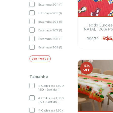
Estampa 204 (1)
Estampa 205 (1)
Estampa 206 (1)
Tecido Eurolee
NATAL 100% Pol
Estampa 207 (1)
1,50m Largura ide
decoração de n
R$5
R$6,79
Estampa 208 (1)
Estampa 209 (1)
VER TODOS
13
%
OFF
Tamanho
4 Cadeiras ( 1,50 X
1,50 ) Sortida (1)
4 Cadeiras ( 1,50 X
1,50 ) Sortido (1)
4 Cadeiras ( 1,50x