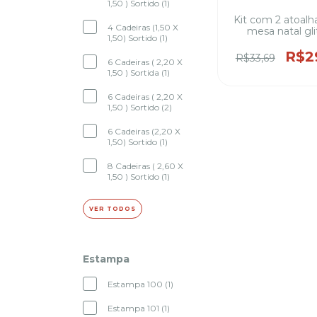
1,50 ) Sortido (1)
Kit com 2 atoalh
4 Cadeiras (1,50 X
mesa natal gli
1,50) Sortido (1)
sortida 1,50 met
largura 100% pol
R$2
R$33,69
6 Cadeiras ( 2,20 X
4,6 e 8 cadeiras (
1,50 ) Sortida (1)
estampas 
6 Cadeiras ( 2,20 X
1,50 ) Sortido (2)
6 Cadeiras (2,20 X
1,50) Sortido (1)
8 Cadeiras ( 2,60 X
1,50 ) Sortido (1)
VER TODOS
Estampa
Estampa 100 (1)
Estampa 101 (1)