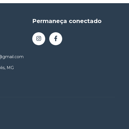
Permaneça conectado
o@gmail.com
lis, MG