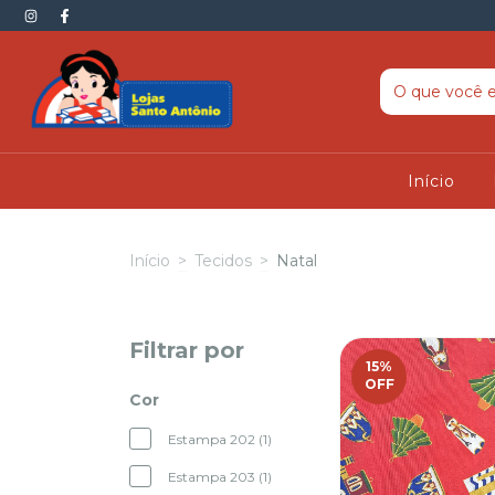
Início
Início
>
Tecidos
>
Natal
Filtrar por
15
%
OFF
Cor
Estampa 202 (1)
Estampa 203 (1)