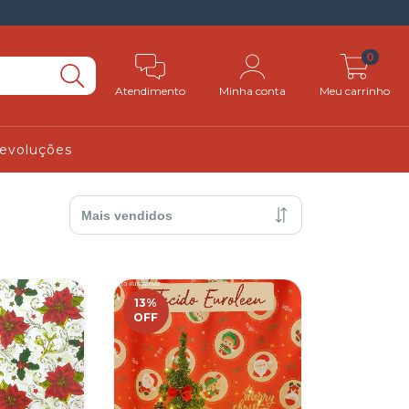
0
Atendimento
Minha conta
Meu carrinho
Devoluções
13
%
OFF