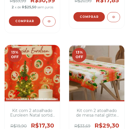
R$50,99
R$17,85
R$59,99
R$20,99
blazers e jaquetas
2
x de
R$25,50
sem juros
leves, cortinas leves,
capas de almofadas
etc
COMPRAR
COMPRAR
13
%
13
%
OFF
OFF
Kit com 2 atoalhado
Kit com 2 atoalhado
Euroleen Natal sortida
de mesa natal glitter
1,50 metros de largura
sortida 1,50 metros de
100% poliéster 4,6 e 8
largura 100% poliéster
R$17,30
R$29,30
R$19,90
R$33,69