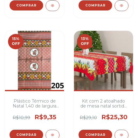
COMPRAR
COMPRAR
15
%
13
%
OFF
OFF
Plástico Térmico de
Kit com 2 atoalhado
Natal 1,40 de largura
de mesa natal sortida
100% PVC
1,50 metros de largura
100% poliéster 4,6 e 8
R$9,35
R$25,30
R$10,99
R$29,10
cadeiras ( varias
estampas )
COMPRAR
COMPRAR