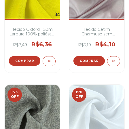
Tecido Oxford 1,50m
Tecido Cetim
Largura 100% poliéster
Charmuse sem
- Variedade de cores
Elastano | 1,50m
Largura 100%
R$6,36
R$4,10
R$7,49
R$5,19
Poliéster
COMPRAR
COMPRAR
15
%
15
%
OFF
OFF