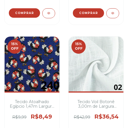
cadeiras ( varias
4,6 e 8 cadeiras ( varias
estampas )
estampas )
COMPRAR
COMPRAR
15
%
15
%
OFF
OFF
Tecido Atoalhado
Tecido Voil Botonê
Egípcio 1,47m Largura,
3,00m de Largura
100% Poliéster-
100% Poliéster para
Variedade de
Cortinas e Decoração
R$8,49
R$36,54
R$9,99
R$42,99
Estampas