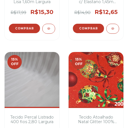
Lisa 1,60m Largura
c/ Elastano 1,45m
Largura
R$15,30
R$12,65
R$17,99
R$14,90
COMPRAR
COMPRAR
15
%
15
%
OFF
OFF
Tecido Percal Listrado
Tecido Atoalhado
400 fios 2,80 Largura
Natal Glitter 100%
Poliéster 1,50m