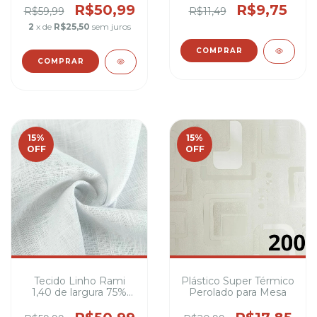
Largura ideal para
R$50,99
R$9,75
R$59,99
R$11,49
decoração
2
x de
R$25,50
sem juros
COMPRAR
COMPRAR
15
%
15
%
OFF
OFF
Tecido Linho Rami
Plástico Super Térmico
1,40 de largura 75%
Perolado para Mesa
rami, 25% algodão
Camisas, vestidos,