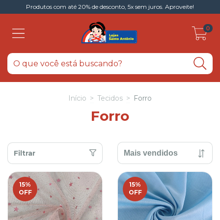
Produtos com até 20% de desconto, 5x sem juros. Aproveite!
0
Início
>
Tecidos
>
Forro
Forro
Filtrar
15
%
15
%
OFF
OFF