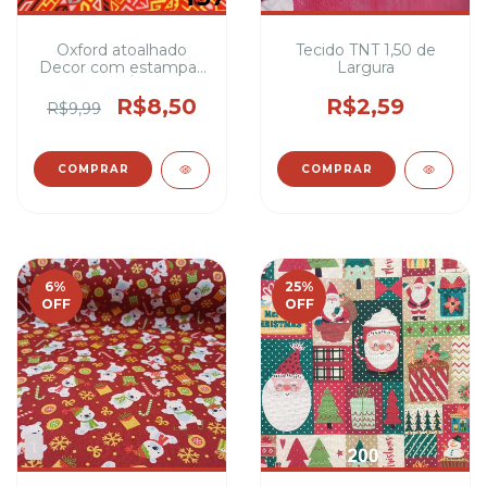
Oxford atoalhado
Tecido TNT 1,50 de
Decor com estampas
Largura
africanas / África 1,47
Largura 100%
R$8,50
R$2,59
R$9,99
Poliéster
COMPRAR
COMPRAR
6
%
25
%
OFF
OFF