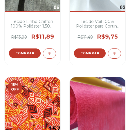
Tecido Linho Chiffon
Tecido Voil 100%
100% Poliéster 1,50m
Poliéster para Cortina
Largura ideal para
3m Largura
blusas, saias, echarpes,
R$11,89
R$9,75
R$13,99
R$11,49
vestidos
COMPRAR
COMPRAR
15
%
OFF