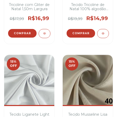
Tricoline com Gliter de
Tecido Tricoline de
Natal 1,50m Largura
Natal 100% algodão
1,50m Largura ideal
para decorações
R$16,99
R$14,99
R$17,99
R$19,99
natalinas
COMPRAR
COMPRAR
15
%
15
%
OFF
OFF
Tecido Liganete Light
Tecido Musseline Lisa