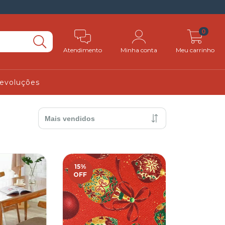
0
Atendimento
Minha conta
Meu carrinho
Devoluções
15
%
OFF