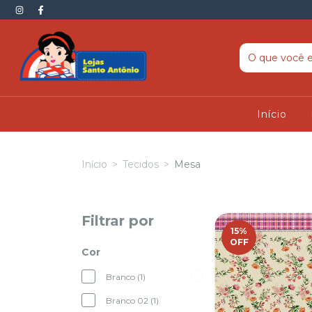
Início
Início
>
Tecidos
>
Mesa
Filtrar por
15
%
OFF
Cor
Branco (1)
Branco 02 (1)