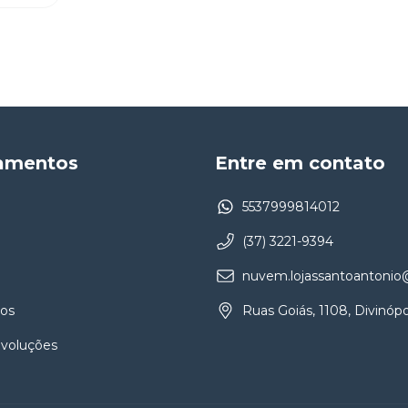
amentos
Entre em contato
5537999814012
(37) 3221-9394
nuvem.lojassantoantoni
os
Ruas Goiás, 1108, Divinópo
evoluções