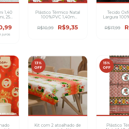
i 1,40
Plástico Térmico Natal
Tecido Oxf
mi, 25%
100%PVC 1,40m
Largura 100%
sas,
Largura ideal para
rs e
decoração
0,99
R$9,35
R
R$10,99
R$17,99
ortinas
 juros
 de
tc
13
%
15
%
OFF
OFF
lhado
Kit com 2 atoalhado de
Plástico T