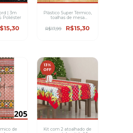
ord | 3m
Plástico Super Térmico,
 Poliéster
toalhas de mesa
térmicas e
impermeáveis,
$15,30
R$15,30
R$17,99
Artesanato e utilitários
13
%
OFF
érmico de
Kit com 2 atoalhado de