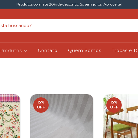
Produtos com até 20% de desconto, 5x sem juros. Aproveite!
Produtos
Contato
Quem Somos
Trocas e 
15
%
15
%
OFF
OFF