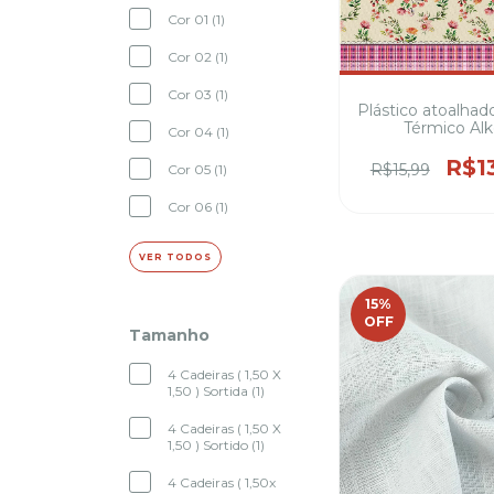
Cor 01 (1)
Cor 02 (1)
Cor 03 (1)
Plástico atoalhad
Térmico Al
Cor 04 (1)
impermeável, ba
térmica
R$1
R$15,99
Cor 05 (1)
Cor 06 (1)
VER TODOS
15
%
OFF
Tamanho
4 Cadeiras ( 1,50 X
1,50 ) Sortida (1)
4 Cadeiras ( 1,50 X
1,50 ) Sortido (1)
4 Cadeiras ( 1,50x