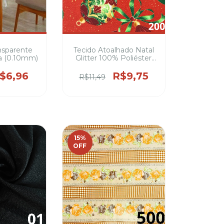
ansparente
Tecido Atoalhado Natal
a (0.10mm)
Glitter 100% Poliéster
1,50m Largura ideal para
decoração
$6,96
R$9,75
R$11,49
15
%
OFF