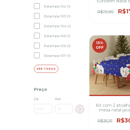
Euroleen Natal s
1,50 metros de l
Estampa 102 (1)
100% poliéster 4
R$1
R$19,90
cadeiras ( var
Estampa 103 (1)
estampas 
Estampa 104 (1)
Estampa 105 (1)
13
%
Estampa 106 (1)
OFF
Estampa 107 (1)
VER TODOS
Preço
De
Até
Kit com 2 atoalh
mesa natal jac
sortida 1,50 met
largura 100% pol
R$3
R$35,15
4,6 e 8 cadeiras 
estampas)