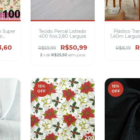
o Super
Tecido Percal Listrado
Plástico Tr
ko
400 fios 2,80 Largura
1,40m Largur
rreira
3,60
R$50,99
R
R$59,99
R$8,19
2
x de
R$25,50
sem juros
15
%
15
%
OFF
OFF