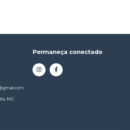
Permaneça conectado
o@gmail.com
lis, MG