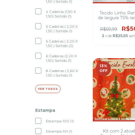
1,50 ) Sortido (1)
4 Cadeiras (1,50 X
Tecido Linho Ram
1,50) Sortido (1)
de largura 75% ra
algodão Cami
6 Cadeiras ( 2,20 X
vestidos, blaze
R$5
R$59,99
1,50 ) Sortida (1)
jaquetas leves, c
2
x de
R$25,50
sem
leves, capas
6 Cadeiras ( 2,20 X
almofadas e
1,50 ) Sortido (2)
6 Cadeiras (2,20 X
1,50) Sortido (1)
13
%
8 Cadeiras ( 2,60 X
OFF
1,50 ) Sortido (1)
VER TODOS
Estampa
Estampa 100 (1)
Kit com 2 atoa
Estampa 101 (1)