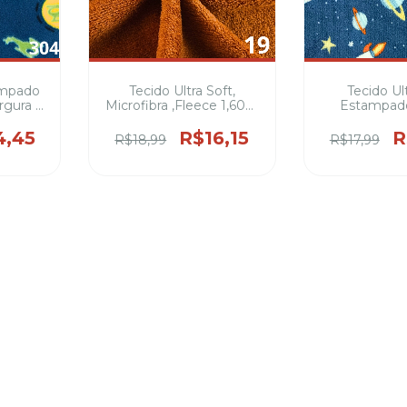
ampado
Tecido Ultra Soft,
Tecido Ult
rgura –
Microfibra ,Fleece 1,60m
Estampad
ho para
Largura, serve para
Largura,se
as e
casacos, mantas,
casacos, 
4,45
R$16,15
R
R$18,99
R$17,99
ra pets
mantinhas ,pijamas
mantinhas 
da pets
,roupinhas de pets,
,roupinhas
caminhas ,cobertor
caminhas ,