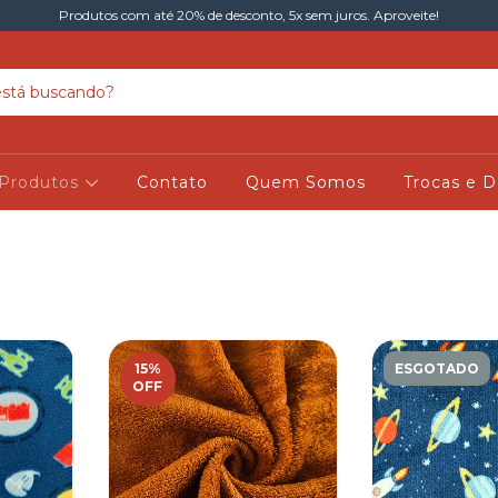
Produtos com até 20% de desconto, 5x sem juros. Aproveite!
Produtos
Contato
Quem Somos
Trocas e 
15
%
ESGOTADO
OFF