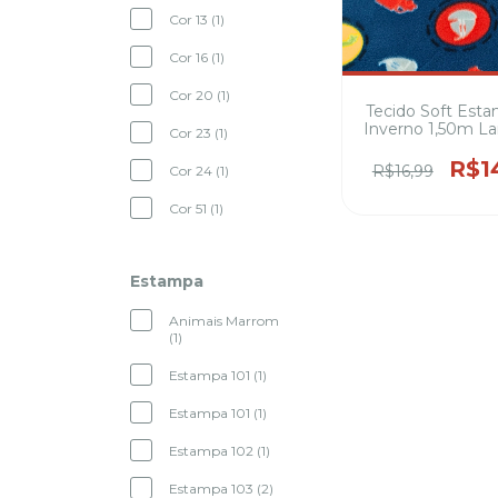
Cor 13 (1)
Cor 16 (1)
Cor 20 (1)
Tecido Soft Est
Inverno 1,50m La
Cor 23 (1)
Macio e Quentin
Blusas, Pijam
R$1
R$16,99
Cor 24 (1)
Mantas, usado pa
, roupa pets , mo
Cor 51 (1)
Estampa
Animais Marrom
(1)
Estampa 101 (1)
Estampa 101 (1)
Estampa 102 (1)
Estampa 103 (2)