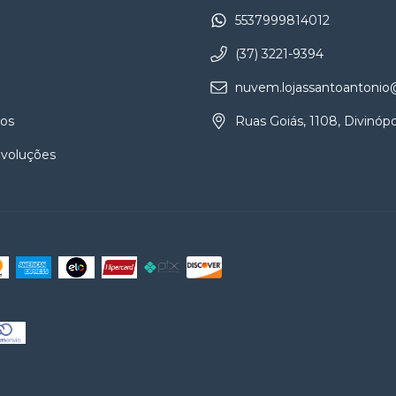
5537999814012
(37) 3221-9394
nuvem.lojassantoantoni
os
Ruas Goiás, 1108, Divinópo
evoluções