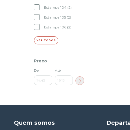
Estampa 104 (2)
Estampa 105 (2)
Estampa 106 (2)
VER TODOS
Preço
De
Até
Quem somos
Depart