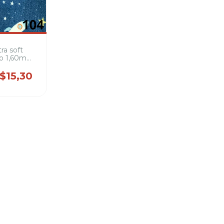
ra soft
o 1,60m
rve para
mantas,
$15,30
,pijamas
 de pets,
cobertor