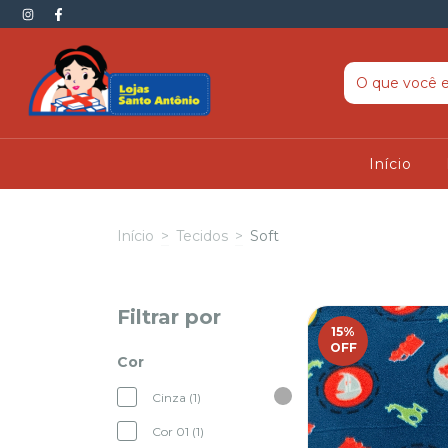
Início
Início
>
Tecidos
>
Soft
Filtrar por
15
%
OFF
Cor
Cinza (1)
Cor 01 (1)